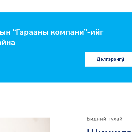
ын “Гарааны компани”-ийг
айна
Дэлгэрэнгүй
Бидний тухай