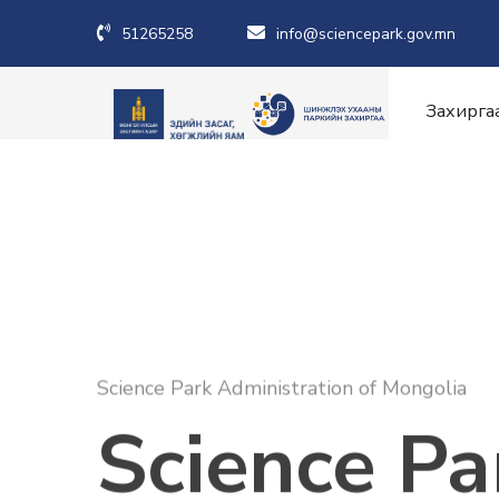
51265258
info@sciencepark.gov.mn
Захирга
Science Park Administration of Mongolia
Science Pa