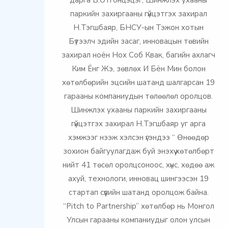
дарга Б.Отгонцэцэг, Шинжлэх ухааны
паркийн захиргааны гүйцэтгэх захирал
Н.Тэгшбаяр, БНСУ-ын Тэжон хотын
Бүтээлч эдийн засаг, инновацын төвийн
захирал ноён Нох Соб Квак, багийн ахлагч
Ким Ёнг Жэ, зөвлөх И Бён Мин болон
хөтөлбөрийн эцсийн шатанд шалгарсан 19
гарааны компаниудын төлөөлөл оролцов.
Шинжлэх ухааны паркийн захиргааны
гүйцэтгэх захирал Н.Тэгшбаяр уг арга
хэмжээг нээж хэлсэн үгэндээ “ Өнөөдөр
зохион байгуулагдаж буй энэхүү хөтөлбөрт
нийт 41 төсөл оролцсоноос, хүнс, хөдөө аж
ахуй, технологи, инновац шингээсэн 19
стартап сүүлийн шатанд оролцож байна.
“Pitch to Partnership” хөтөлбөр нь Монгол
Улсын гарааны компаниудыг олон улсын