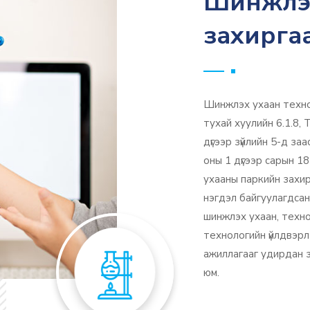
Шинжлэх
захирга
Шинжлэх ухаан технол
тухай хуулийн 6.1.8,
дүгээр зүйлийн 5-д за
оны 1 дүгээр сарын 
ухааны паркийн захир
нэгдэл байгуулагдсан
шинжлэх ухаан, техно
технологийн үйлдвэрлэ
ажиллагааг удирдан зо
юм.