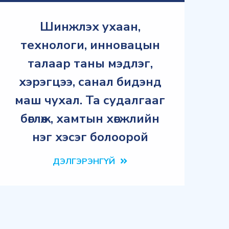
Шинжлэх ухаан,
технологи, инновацын
талаар таны мэдлэг,
хэрэгцээ, санал бидэнд
маш чухал. Та судалгааг
бөглөж, хамтын хөгжлийн
нэг хэсэг болоорой
ДЭЛГЭРЭНГҮЙ