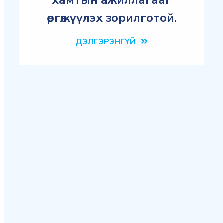
хамтын ажиллагааг
өргөжүүлэх зорилготой.
ДЭЛГЭРЭНГҮЙ