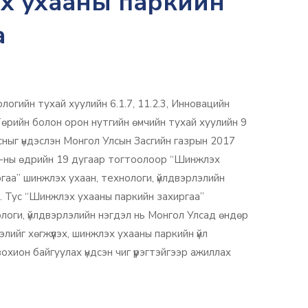
 ухааны паркийн
а
огийн тухай хуулийн 6.1.7, 11.2.3, Инновацийн
 Төрийн болон орон нутгийн өмчийн тухай хуулийн 9
асныг үндэслэн Монгол Улсын Засгийн газрын 2017
18-ны өдрийн 19 дугаар тогтоолоор “Шинжлэх
гаа” шинжлэх ухаан, технологи, үйлдвэрлэлийн
. Тус “Шинжлэх ухааны паркийн захиргаа”
логи, үйлдвэрлэлийн нэгдэл нь Монгол Улсад өндөр
лийг хөгжүүлэх, шинжлэх ухааны паркийн үйл
хион байгуулах үндсэн чиг үүрэгтэйгээр ажиллах