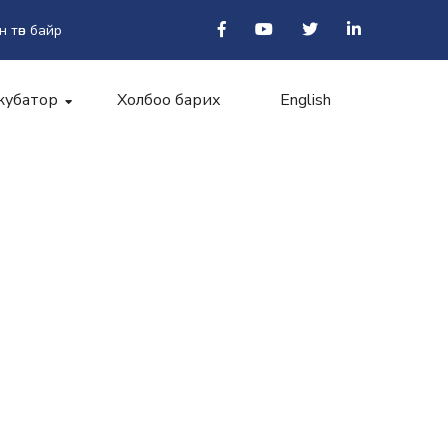
н төв байр
кубатор
Холбоо барих
English