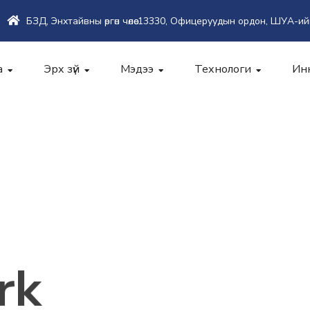
БЗД, Энхтайвны өргөн чөлөө-13330, Офицеруудын ордон, ШУА-ий
а
Эрх зүй
Мэдээ
Технологи
Ин
rk