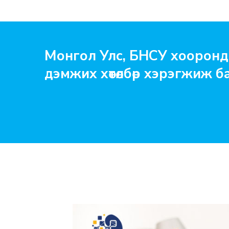
Монгол Улс, БНСУ хооронд
дэмжих хөтөлбөр хэрэгжиж б