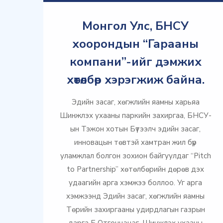
Монгол Улс, БНСУ
хоорондын “Гарааны
компани”-ийг дэмжих
хөтөлбөр хэрэгжиж байна.
Эдийн засаг, хөгжлийн яамны харьяа
Шинжлэх ухааны паркийн захиргаа, БНСУ-
ын Тэжон хотын Бүтээлч эдийн засаг,
инновацын төвтэй хамтран жил бүр
уламжлал болгон зохион байгуулдаг “Pitch
to Partnership” хөтөлбөрийн дөрөв дэх
удаагийн арга хэмжээ боллоо. Уг арга
хэмжээнд Эдийн засаг, хөгжлийн яамны
Төрийн захиргааны удирдлагын газрын