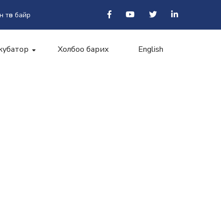
н төв байр
кубатор
Холбоо барих
English