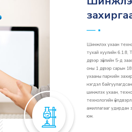
Шинжлэх
захирга
Шинжлэх ухаан технол
тухай хуулийн 6.1.8,
дүгээр зүйлийн 5-д за
оны 1 дүгээр сарын 
ухааны паркийн захир
нэгдэл байгуулагдсан
шинжлэх ухаан, техно
технологийн үйлдвэрлэ
ажиллагааг удирдан зо
юм.