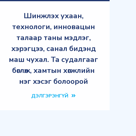
Шинжлэх ухаан,
технологи, инновацын
талаар таны мэдлэг,
хэрэгцээ, санал бидэнд
маш чухал. Та судалгааг
бөглөж, хамтын хөгжлийн
нэг хэсэг болоорой
ДЭЛГЭРЭНГҮЙ