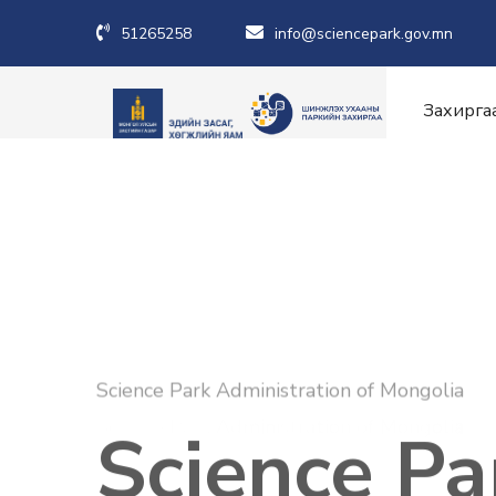
51265258
info@sciencepark.gov.mn
Захирга
Science Park Administration of Mongolia
Science Pa