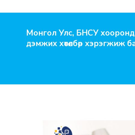
Монгол Улс, БНСУ хооронд
дэмжих хөтөлбөр хэрэгжиж б