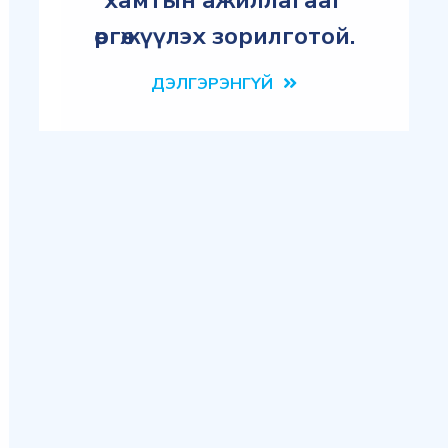
хамтын ажиллагааг
өргөжүүлэх зорилготой.
ДЭЛГЭРЭНГҮЙ