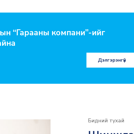
ын “Гарааны компани”-ийг
айна
Дэлгэрэнгүй
Бидний тухай