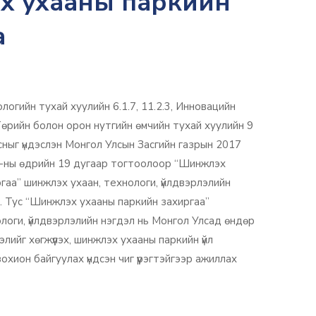
 ухааны паркийн
а
огийн тухай хуулийн 6.1.7, 11.2.3, Инновацийн
 Төрийн болон орон нутгийн өмчийн тухай хуулийн 9
асныг үндэслэн Монгол Улсын Засгийн газрын 2017
18-ны өдрийн 19 дугаар тогтоолоор “Шинжлэх
гаа” шинжлэх ухаан, технологи, үйлдвэрлэлийн
. Тус “Шинжлэх ухааны паркийн захиргаа”
логи, үйлдвэрлэлийн нэгдэл нь Монгол Улсад өндөр
лийг хөгжүүлэх, шинжлэх ухааны паркийн үйл
хион байгуулах үндсэн чиг үүрэгтэйгээр ажиллах