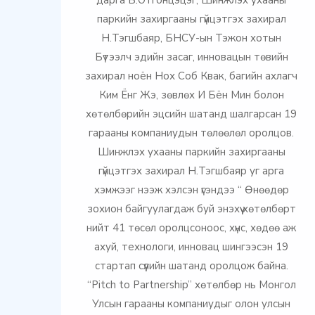
дарга Б.Отгонцэцэг, Шинжлэх ухааны
паркийн захиргааны гүйцэтгэх захирал
Н.Тэгшбаяр, БНСУ-ын Тэжон хотын
Бүтээлч эдийн засаг, инновацын төвийн
захирал ноён Нох Соб Квак, багийн ахлагч
Ким Ёнг Жэ, зөвлөх И Бён Мин болон
хөтөлбөрийн эцсийн шатанд шалгарсан 19
гарааны компаниудын төлөөлөл оролцов.
Шинжлэх ухааны паркийн захиргааны
гүйцэтгэх захирал Н.Тэгшбаяр уг арга
хэмжээг нээж хэлсэн үгэндээ “ Өнөөдөр
зохион байгуулагдаж буй энэхүү хөтөлбөрт
нийт 41 төсөл оролцсоноос, хүнс, хөдөө аж
ахуй, технологи, инновац шингээсэн 19
стартап сүүлийн шатанд оролцож байна.
“Pitch to Partnership” хөтөлбөр нь Монгол
Улсын гарааны компаниудыг олон улсын