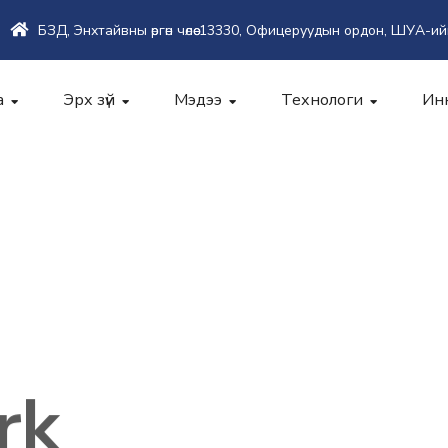
БЗД, Энхтайвны өргөн чөлөө-13330, Офицеруудын ордон, ШУА-ий
а
Эрх зүй
Мэдээ
Технологи
Ин
rk