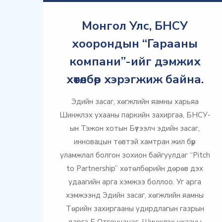
Монгол Улс, БНСУ
хоорондын “Гарааны
компани”-ийг дэмжих
хөтөлбөр хэрэгжиж байна.
Эдийн засаг, хөгжлийн яамны харьяа
Шинжлэх ухааны паркийн захиргаа, БНСУ-
ын Тэжон хотын Бүтээлч эдийн засаг,
инновацын төвтэй хамтран жил бүр
уламжлал болгон зохион байгуулдаг “Pitch
to Partnership” хөтөлбөрийн дөрөв дэх
удаагийн арга хэмжээ боллоо. Уг арга
хэмжээнд Эдийн засаг, хөгжлийн яамны
Төрийн захиргааны удирдлагын газрын