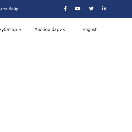
н төв байр
кубатор
Холбоо барих
English