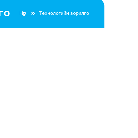
го
Нүүр
Технологийн зорилго