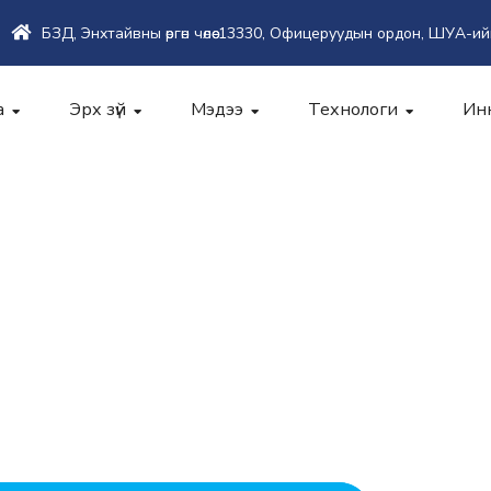
БЗД, Энхтайвны өргөн чөлөө-13330, Офицеруудын ордон, ШУА-ий
а
Эрх зүй
Мэдээ
Технологи
Ин