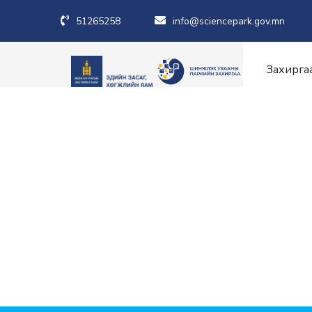
51265258
info@sciencepark.gov.mn
Захирга