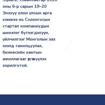
оны 6-р сарын 19–20
Энэхүү олон улсын арга
хэмжээ нь Солонгосын
стартап компаниудын
шинэлэг бүтээгдэхүүн,
үйлчилгээг Монголын зах
зээлд танилцуулах,
бизнесийн хамтын
ажиллагааг өргөжүүлэх
зорилготой.