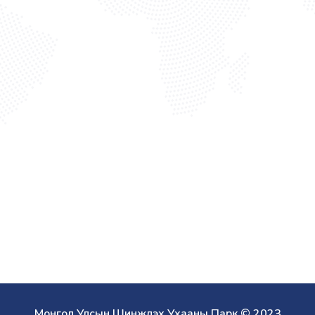
Монгол Улсын Шинжлэх Ухааны Парк © 2023