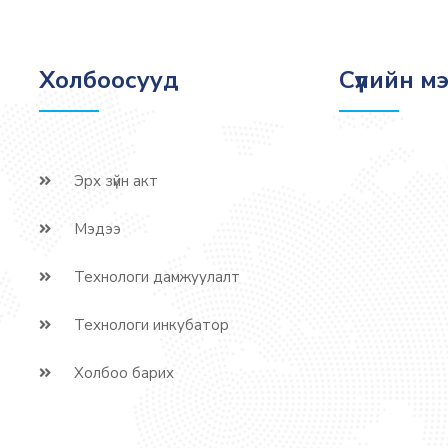
Холбоосууд
Сүүлийн м
Эрх зүйн акт
Мэдээ
Технологи дамжуулалт
Технологи инкубатор
Холбоо барих