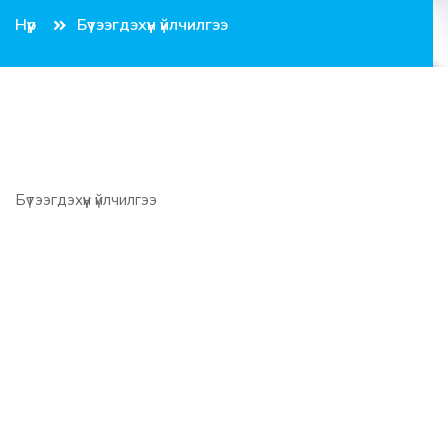
Нүүр
Бүтээгдэхүүн үйлчилгээ
Бүтээгдэхүүн үйлчилгээ