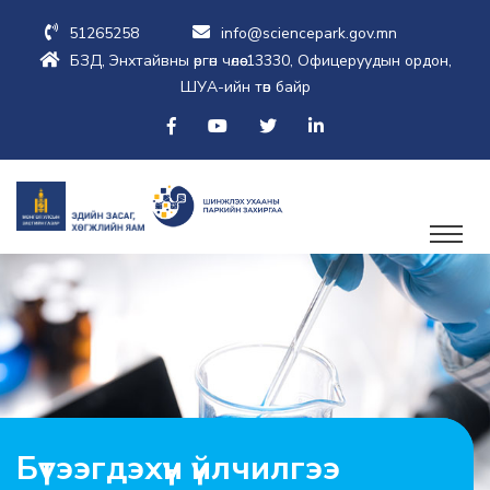
51265258
info@sciencepark.gov.mn
БЗД, Энхтайвны өргөн чөлөө-13330, Офицеруудын ордон,
ШУА-ийн төв байр
Бүтээгдэхүүн үйлчилгээ