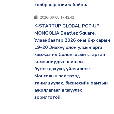
хөтөлбөр хэрэгжиж байна.
2026-06-08 17:42:42
K-STARTUP GLOBAL POP-UP
MONGOLIA Beatlez Square,
Улаанбаатар 2026 оны 6-р сарын
19–20 Энэхүү олон улсын арга
хэмжээ нь Солонгосын стартап
компаниудын шинэлэг
бүтээгдэхүүн, үйлчилгээг
Монголын зах зээлд
танилцуулах, бизнесийн хамтын
ажиллагааг өргөжүүлэх
зорилготой.