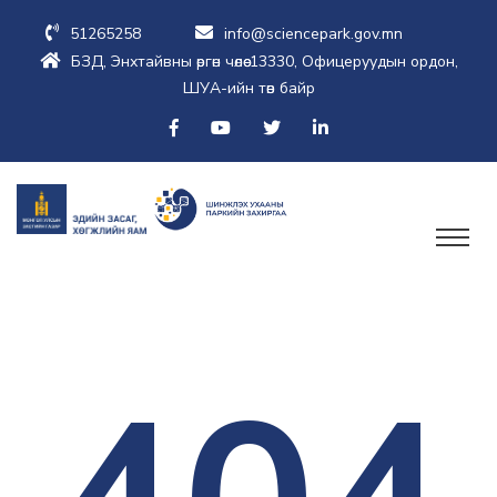
51265258
info@sciencepark.gov.mn
БЗД, Энхтайвны өргөн чөлөө-13330, Офицеруудын ордон,
ШУА-ийн төв байр