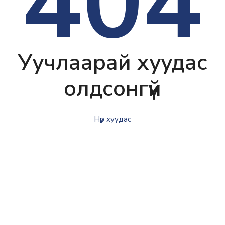
404
Уучлаарай хуудас
олдсонгүй
Нүүр хуудас