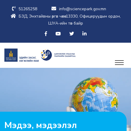
51265258
info@sciencepark.gov.mn
БЗД, Энхтайвны өргөн чөлөө-13330, Офицеруудын ордон,
ШУА-ийн төв байр
Мэдээ, мэдээлэл