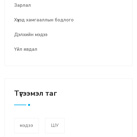
Зарлал
Хүүхэд хамгааллын бодлого
Дэлхийн мэдээ
Үйл явдал
Түгээмэл таг
мэдээ
ШУ