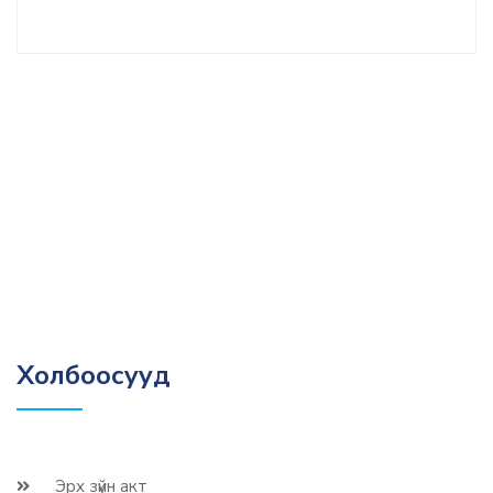
Холбоосууд
Эрх зүйн акт