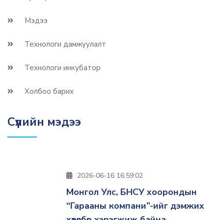
Мэдээ
Технологи дамжуулалт
Технологи инкубатор
Холбоо барих
Сүүлийн мэдээ
2026-06-16 16:59:02
Монгол Улс, БНСУ хоорондын
“Гарааны компани”-ийг дэмжих
хөтөлбөр хэрэгжиж байна.