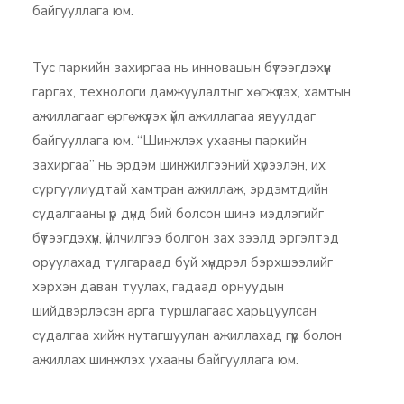
байгууллага юм.
Тус паркийн захиргаа нь инновацын бүтээгдэхүүн
гаргах, технологи дамжуулалтыг хөгжүүлэх, хамтын
ажиллагааг өргөжүүлэх үйл ажиллагаа явуулдаг
байгууллага юм. “Шинжлэх ухааны паркийн
захиргаа” нь эрдэм шинжилгээний хүрээлэн, их
сургуулиудтай хамтран ажиллаж, эрдэмтдийн
судалгааны үр дүнд бий болсон шинэ мэдлэгийг
бүтээгдэхүүн, үйлчилгээ болгон зах зээлд эргэлтэд
оруулахад тулгараад буй хүндрэл бэрхшээлийг
хэрхэн даван туулах, гадаад орнуудын
шийдвэрлэсэн арга туршлагаас харьцуулсан
судалгаа хийж нутагшуулан ажиллахад гүүр болон
ажиллах шинжлэх ухааны байгууллага юм.