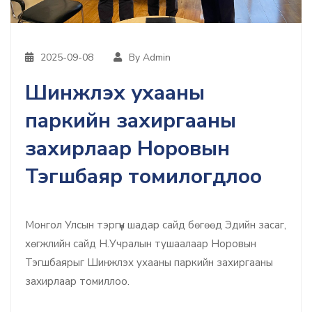
2025-09-08
By Admin
Шинжлэх ухааны
паркийн захиргааны
захирлаар Норовын
Тэгшбаяр томилогдлоо
Монгол Улсын тэргүүн шадар сайд бөгөөд Эдийн засаг,
хөгжлийн сайд Н.Учралын тушаалаар Норовын
Тэгшбаярыг Шинжлэх ухааны паркийн захиргааны
захирлаар томиллоо.