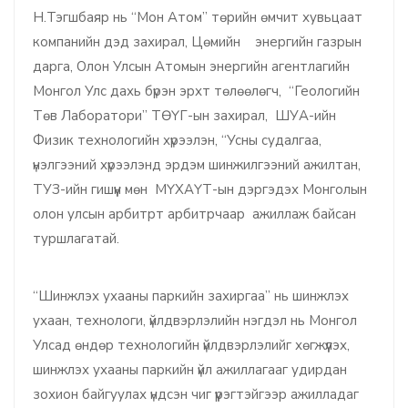
Н.Тэгшбаяр нь “Мон Атом” төрийн өмчит хувьцаат
компанийн дэд захирал, Цөмийн энергийн газрын
дарга, Олон Улсын Атомын энергийн агентлагийн
Монгол Улс дахь бүрэн эрхт төлөөлөгч, “Геологийн
Төв Лаборатори” ТӨҮГ-ын захирал, ШУА-ийн
Физик технологийн хүрээлэн, “Усны судалгаа,
үнэлгээний хүрээлэнд эрдэм шинжилгээний ажилтан,
ТУЗ-ийн гишүүн мөн МҮХАҮТ-ын дэргэдэх Монголын
олон улсын арбитрт арбитрчаар ажиллаж байсан
туршлагатай.
“Шинжлэх ухааны паркийн захиргаа” нь шинжлэх
ухаан, технологи, үйлдвэрлэлийн нэгдэл нь Монгол
Улсад өндөр технологийн үйлдвэрлэлийг хөгжүүлэх,
шинжлэх ухааны паркийн үйл ажиллагааг удирдан
зохион байгуулах үндсэн чиг үүрэгтэйгээр ажилладаг