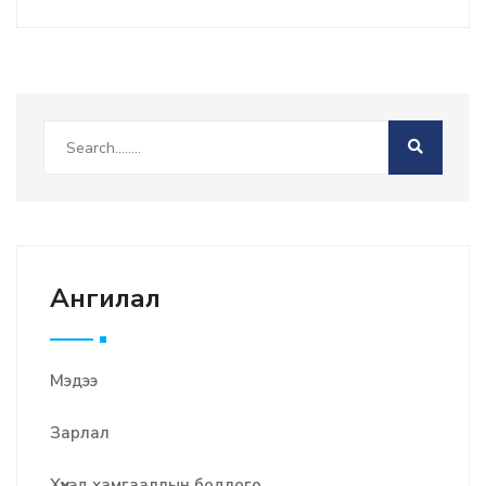
Ангилал
Мэдээ
Зарлал
Хүүхэд хамгааллын бодлого