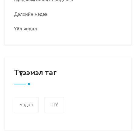
Дэлхийн мэдээ
Үйл явдал
Түгээмэл таг
мэдээ
ШУ