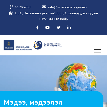
51265258
info@sciencepark.gov.mn
БЗД, Энхтайвны өргөн чөлөө-13330, Офицеруудын ордон,
ШУА-ийн төв байр
Мэдээ, мэдээлэл