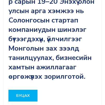
р сарын 19–20 Энэхүү олон
улсын арга хэмжээ нь
Солонгосын стартап
компаниудын шинэлэг
бүтээгдэхүүн, үйлчилгээг
Монголын зах зээлд
танилцуулах, бизнесийн
хамтын ажиллагааг
өргөжүүлэх зорилготой.
БУЦАХ