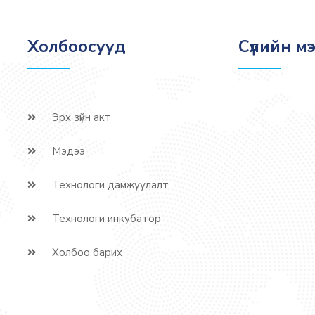
Холбоосууд
Сүүлийн м
Эрх зүйн акт
Мэдээ
Технологи дамжуулалт
Технологи инкубатор
Холбоо барих