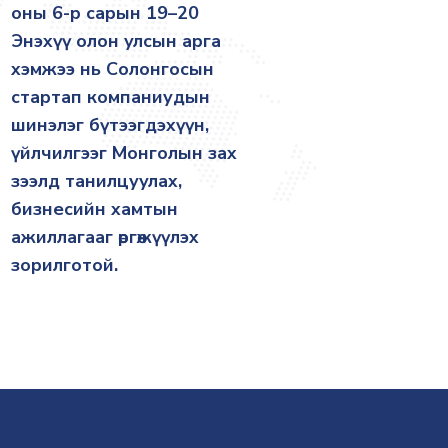
оны 6-р сарын 19–20
Энэхүү олон улсын арга
хэмжээ нь Солонгосын
стартап компаниудын
шинэлэг бүтээгдэхүүн,
үйлчилгээг Монголын зах
зээлд танилцуулах,
бизнесийн хамтын
ажиллагааг өргөжүүлэх
зорилготой.