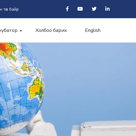
н төв байр
кубатор
Холбоо барих
English