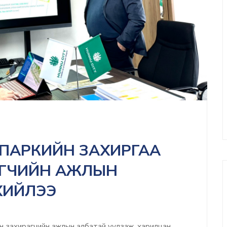
ПАРКИЙН ЗАХИРГАА
РАГЧИЙН АЖЛЫН
ХИЙЛЭЭ
ын захирагчийн ажлын албатай уулзаж, харилцан