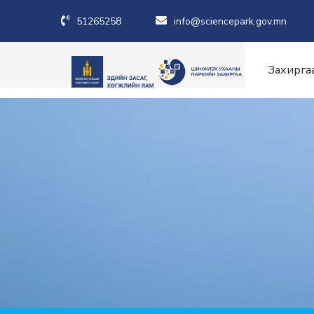
51265258
info@sciencepark.gov.mn
Захирга