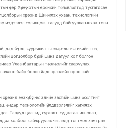
тын үеэр Хүннү хотын ерөнхий төлөвлөлтөд тусгагдсан
гцолборын хүрээнд Шинжлэх ухаан, технологийн
аар мэдээлэл солилцож, талууд байгууллагынхаа товч
тэй, дэд бүтэц, суурьшил, тээвэр-логистикийн төв,
улийн цогцолбор бүхий шинэ дагуул хот болгон
х замаар Улаанбаатарын төвлөрлийг сааруулах,
 ажлын байр болон үйлдвэрлэлийн орон зайг
 хүрээнд энэхүү бүс нь: эдийн засгийн шинэ өсөлтийг
ац, өндөр технологийн үйлдвэрлэлийг хөгжүүлэх
ог. Талууд цаашид сургалт, судалгаа, инновац,
ялдаа холбоог сайжруулах чиглэлд тогтмол хамтран