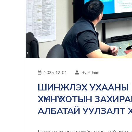
2025-12-04
By Admin
ШИНЖЛЭХ УХААНЫ 
ХҮННҮ ХОТЫН ЗАХИ
АЛБАТАЙ УУЛЗАЛТ 
Шинжлэх ухааны паркийн захиргаа Хүннү хот