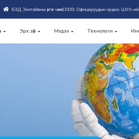
БЗД, Энхтайвны өргөн чөлөө-13330, Офицеруудын ордон, ШУА-ий
а
Эрх зүй
Мэдээ
Технологи
Ин