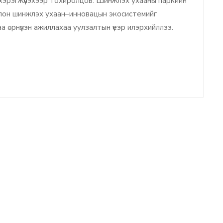
р хэрэгжүүлэхээр тохиролцов. Шинжлэх ухааны паркийн
болон шинжлэх ухаан–инновацын экосистемийг
а өрнүүлэн ажиллахаа уулзалтын үеэр илэрхийллээ.