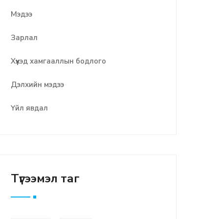
Мэдээ
Зарлал
Хүүхэд хамгааллын бодлого
Дэлхийн мэдээ
Үйл явдал
Түгээмэл таг