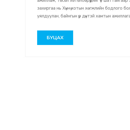
ажиллаж, төсөл хөтөлбөрүүдийг үе шаттайгаа
захиргаа нь Хүннү хотын хөгжлийн бодлого 
уялдуулан, байнгын үр дүнтэй хамтын ажиллага
БУЦАХ