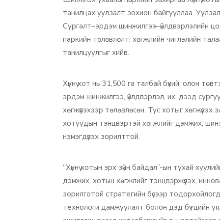
танилцах уулзалт зохион байгууллаа. Уулзал
Сургалт–эрдэм шинжилгээ–үйлдвэрлэлийн цо
паркийн төлөвлөлт, хөгжлийн чиглэлийн тал
танилцуулгыг хийв.
Хүннү хот нь 31,500 га талбай бүхий, олон төв
эрдэм шинжилгээ, үйлдвэрлэл, их, дээд сургу
хөгжүүлэхээр төлөвлөсөн. Тус хотыг хөгжүүлэ
хотуудын тэнцвэртэй хөгжлийг дэмжих, шинэ
нэмэгдүүлэх зорилттой.
“Хүннү хотын эрх зүйн байдал”-ын тухай хуулийн
дэмжих, хотын хөгжлийг тэнцвэржүүлэх, иннов
зорилготой стратегийн бүсээр тодорхойлогдд
технологи дамжуулалт болон дэд бүтцийн у