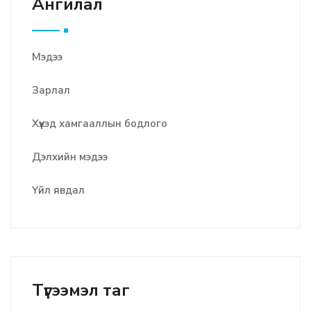
Ангилал
Мэдээ
Зарлал
Хүүхэд хамгааллын бодлого
Дэлхийн мэдээ
Үйл явдал
Түгээмэл таг