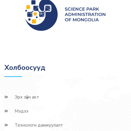
Холбоосууд
Эрх зүйн акт
Мэдээ
Технологи дамжуулалт