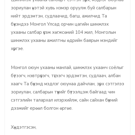
зориулан үнэтэй хувь нэмэр оруулж буй салбарын
нийт эрдэмтэн, судлаачид, багш, ажилчид Та
бүхэндээ Монгол Улсад орчин цагийн шинжлэх
ухааны салбар үүсэж хөгжсөний 104 жил, Монголын
шинжлэх ухааны ажилтны өдрийн баярын мэндийг
хүргэе.
Монгол оюун ухааны манлай, шинжлэх ухаанч соёлыг
бүтээгч, нэвтрүүлэгч, түгээгч эрдэмтэн, судлаач, албан
хаагч Та бүхэнд мэдлэг оюунаа дайчлан, зүрх сэтгэлээ
зориулан, салбарын түүхийг бүтээлцэж байгаад чин
сэтгэлийн талархал илэрхийлж, сайн сайхан бүхний
дээжийг ерөөл болгон өргөе.
Хүндэтгэсэн,