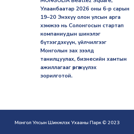
MONGOLIA Beatlez Square,
Улаанбаатар 2026 оны 6-р сарын
19–20 Энэхүү олон улсын арга
хэмжээ нь Солонгосын стартап
компаниудын шинэлэг
бүтээгдэхүүн, үйлчилгээг
Монголын зах зээлд
танилцуулах, бизнесийн хамтын
ажиллагааг өргөжүүлэх
зорилготой.
Монгол Улсын Шинжлэх Ухааны Парк © 2023