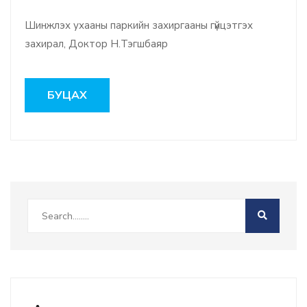
Шинжлэх ухааны паркийн захиргааны гүйцэтгэх
захирал, Доктор Н.Тэгшбаяр
БУЦАХ