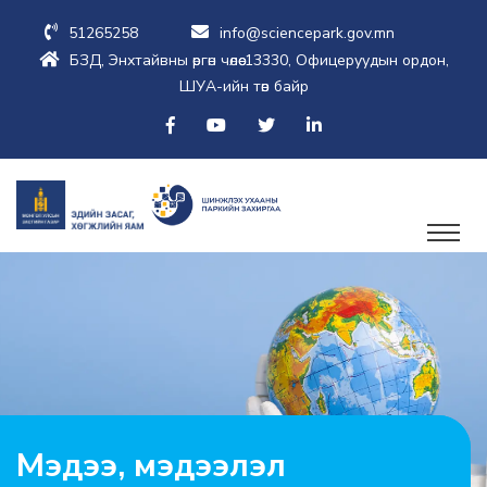
51265258
info@sciencepark.gov.mn
БЗД, Энхтайвны өргөн чөлөө-13330, Офицеруудын ордон,
ШУА-ийн төв байр
Мэдээ, мэдээлэл