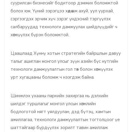
суурилсан бизнесийг бодитоор дэмжих боломжтой
болох юм. Үүний зэрэгцээ хөдөө аж ахуй, уул уурхай,
сэргээгдэх эрчим хүч зэрэг үндэсний тэргүүлэх
салбаруудад технологи дамжуулах шийдлүүдийг ч
хөгжүүлэх бүрэн боломжтой.
Цаашлаад Хүннү хотын стратегийн байршлын давуу
талыг ашиглан монгол улсыг зүүн азийн бүс нутгийн
технологи дамжуулалтын гол төв болон хөгжүүлэх
урт хугацааны боломж ч нээгдэж байна.
Шинжлэх ухааны паркийн захиргаа нь дэлхийн
шилдэг туршлагыг монгол улсын хөгжлийн
бодлоготой нягт уялдуулан, дэд бүтэц, хамтын
ажиллагаа, технологи дамжуулалтын тогтолцоог үе
шаттайгаар бүрдүүлэх зорилт тавин ажиллаж