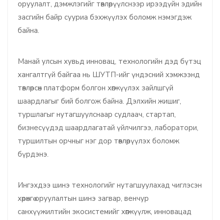
оруулалт, дэмжлэгийг төвлөрүүлснээр ирээдүйн эдийн
засгийн байр сууриа бэхжүүлэх боломж нэмэгдэж
байна.
Манай улсын хувьд инновац, технологийн дэд бүтэц
хангалтгүй байгаа нь ШУТП-ийг үндэсний хэмжээнд
төвлөрсөн платформ болгон хөгжүүлэх зайлшгүй
шаардлагыг бий болгож байна. Дэлхийн жишиг,
туршлагыг нутагшуулснаар судлаач, стартап,
бизнесүүдэд шаардлагатай үйлчилгээ, лаборатори,
туршилтын орчныг нэг дор төвлөрүүлэх боломж
бүрдэнэ.
Ингэхдээ шинэ технологийг нутагшуулахад чиглэсэн
хөрөнгө оруулалтын шинэ загвар, венчур
санхүүжилтийн экосистемийг хөгжүүлж, инновацад