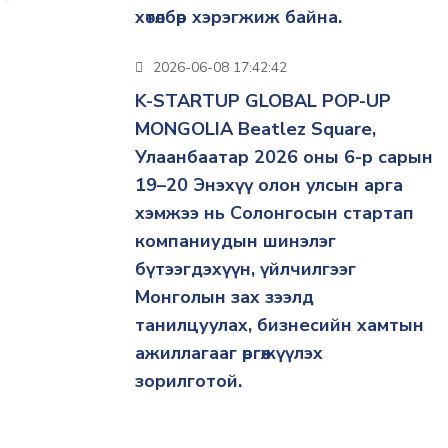
хөтөлбөр хэрэгжиж байна.
2026-06-08 17:42:42
K-STARTUP GLOBAL POP-UP
MONGOLIA Beatlez Square,
Улаанбаатар 2026 оны 6-р сарын
19–20 Энэхүү олон улсын арга
хэмжээ нь Солонгосын стартап
компаниудын шинэлэг
бүтээгдэхүүн, үйлчилгээг
Монголын зах зээлд
танилцуулах, бизнесийн хамтын
ажиллагааг өргөжүүлэх
зорилготой.