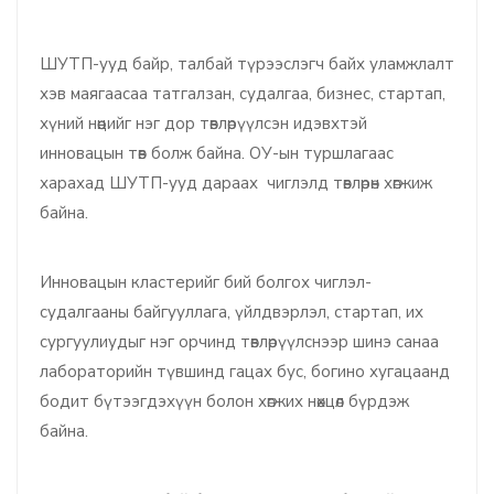
ШУТП-ууд байр, талбай түрээслэгч байх уламжлалт
хэв маягаасаа татгалзан, судалгаа, бизнес, стартап,
хүний нөөцийг нэг дор төвлөрүүлсэн идэвхтэй
инновацын төв болж байна. ОУ-ын туршлагаас
харахад ШУТП-ууд дараах чиглэлд төвлөрөн хөгжиж
байна.
Инновацын кластерийг бий болгох чиглэл-
судалгааны байгууллага, үйлдвэрлэл, стартап, их
сургуулиудыг нэг орчинд төвлөрүүлснээр шинэ санаа
лабораторийн түвшинд гацах бус, богино хугацаанд
бодит бүтээгдэхүүн болон хөгжих нөхцөл бүрдэж
байна.