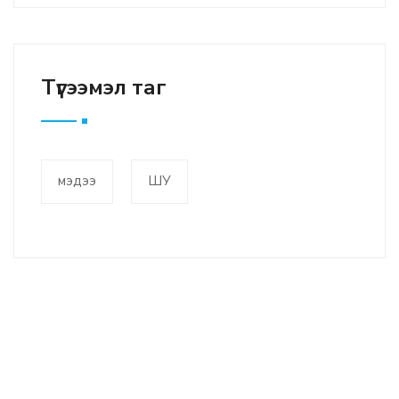
Түгээмэл таг
мэдээ
ШУ