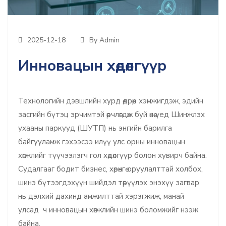
2025-12-18
By Admin
Инновацын хөдөлгүүр
Технологийн дэвшлийн хурд өдрөөр хэмжигдэж, эдийн
засгийн бүтэц эрчимтэй өөрчлөгдөж буй өнөө үед Шинжлэх
ухааны паркууд (ШУТП) нь энгийн барилга
байгууламж гэхээсээ илүү улс орны инновацын
хөгжлийг түүчээлэгч гол хөдөлгүүр болон хувирч байна.
Судалгааг бодит бизнес, хөрөнгө оруулалттай холбох,
шинэ бүтээгдэхүүн шийдэл төрүүлэх энэхүү загвар
нь дэлхий дахинд амжилттай хэрэгжиж, манай
улсад ч инновацын хөгжлийн шинэ боломжийг нээж
байна.