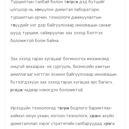
Туршилтын талбай болон төвлөрсөн дэд бүтцийг
цогцоор нь хөгжүүлэх-дижитал лаборатори,
туршилтын орчин, технологи дамжуулалтын
төвүүдийг нэг дор байгуулснаар инновацын санааг
шууд туршиж, сайжруулан зах зээлд бэлтгэх
боломжтой болж байна.
Зах зээлд гарах хугацааг богиносгох механизмд
онцгой анхаарах- их сургууль, бизнесийн хамтын
ажиллагааг нэгтгэн зохион байгуулснаар инновацын
бүтээгдэхүүн зах зээлд гарах хугацаа эрс багасч,
өрсөлдөх чадвар нэмэгдэх боломжтой.
Ирээдүйн технологид төвлөрөх бодлого баримтлах-
хиймэл оюун ухаан, ногоон технологи, хөдөө аж ахуйн
дижиталчлал зэрэг стратегийн салбаруудад хөрөнгө