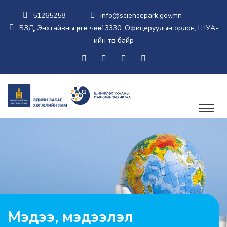
51265258
info@sciencepark.gov.mn
БЗД, Энхтайвны өргөн чөлөө-13330, Офицеруудын ордон, ШУА-
ийн төв байр
Мэдээ, мэдээлэл