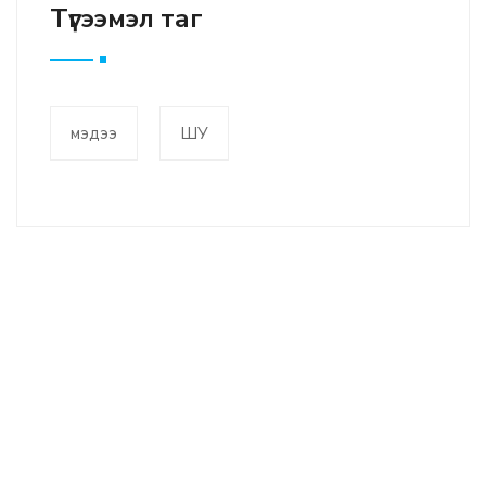
Түгээмэл таг
мэдээ
ШУ