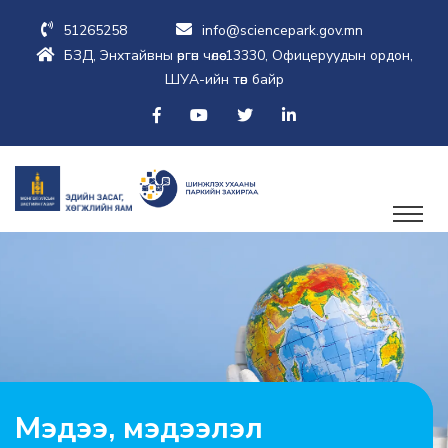
51265258
info@sciencepark.gov.mn
БЗД, Энхтайвны өргөн чөлөө-13330, Офицеруудын ордон,
ШУА-ийн төв байр
Мэдээ, мэдээлэл