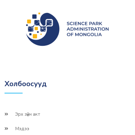
Холбоосууд
Эрх зүйн акт
Мэдээ