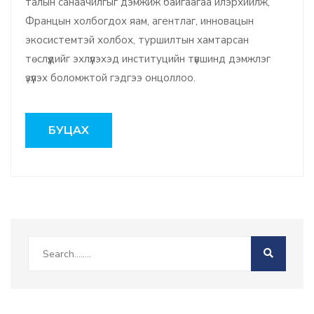
талын санаачилгыг дэмжиж байгаагаа илэрхийлж,
Францын холбогдох яам, агентлаг, инновацын
экосистемтэй холбох, туршилтын хамтарсан
төслүүдийг эхлүүлэхэд институцийн түвшинд дэмжлэг
үзүүлэх боломжтой гэдгээ онцоллоо.
БУЦАХ