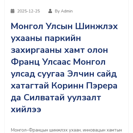
2025-12-25
By Admin
Монгол Улсын Шинжлэх
ухааны паркийн
захиргааны хамт олон
Франц Улсаас Монгол
улсад суугаа Элчин сайд
хатагтай Коринн Пэрера
да Силватай уулзалт
хийлээ
Монгол–Францын шинжлэх ухаан, инновацын хамтын