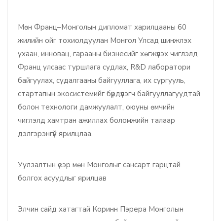
Мөн Франц–Монголын дипломат харилцааны 60
жилийн ойг тохиолдуулан Монгол Улсад шинжлэх
ухаан, инновац, гарааны бизнесийг хөгжүүлэх чиглэлд
Франц улсаас туршлага судлах, R&D лаборатори
байгуулах, судалгааны байгууллага, их сургууль,
стартапын экосистемийг бүрдүүлэгч байгууллагуудтай
болон технологи дамжуулалт, оюуны өмчийн
чиглэлд хамтран ажиллах боломжийн талаар
дэлгэрэнгүй ярилцлаа.
Уулзалтын үеэр мөн Монголыг сансарт гарцтай
болгох асуудлыг ярилцав
Элчин сайд хатагтай Коринн Пэрера Монголын