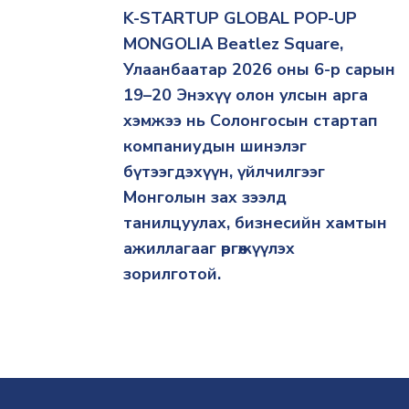
K-STARTUP GLOBAL POP-UP
MONGOLIA Beatlez Square,
Улаанбаатар 2026 оны 6-р сарын
19–20 Энэхүү олон улсын арга
хэмжээ нь Солонгосын стартап
компаниудын шинэлэг
бүтээгдэхүүн, үйлчилгээг
Монголын зах зээлд
танилцуулах, бизнесийн хамтын
ажиллагааг өргөжүүлэх
зорилготой.