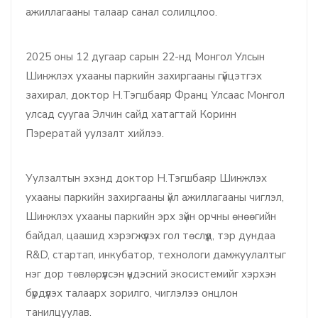
ажиллагааны талаар санал солилцлоо.
2025 оны 12 дугаар сарын 22-нд Монгол Улсын
Шинжлэх ухааны паркийн захиргааны гүйцэтгэх
захирал, доктор Н.Тэгшбаяр Франц Улсаас Монгол
улсад суугаа Элчин сайд хатагтай Коринн
Пэрератай уулзалт хийлээ.
Уулзалтын эхэнд доктор Н.Тэгшбаяр Шинжлэх
ухааны паркийн захиргааны үйл ажиллагааны чиглэл,
Шинжлэх ухааны паркийн эрх зүйн орчны өнөөгийн
байдал, цаашид хэрэгжүүлэх гол төслүүд, тэр дундаа
R&D, стартап, инкубатор, технологи дамжуулалтыг
нэг дор төвлөрүүлсэн үндэсний экосистемийг хэрхэн
бүрдүүлэх талаарх зорилго, чиглэлээ онцлон
танилцуулав.