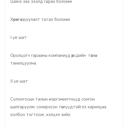
Шинэ зах зээлд гарах боломж
Хөрөнгө оруулалт татах боломж
I үе шат:
Оролцогч гарааны компаниуд өөрсдийн төслөө
танилцуулна.
II үе шат:
Солонгосын талын мэргэжилтнүүд сонгон
шалгаруулж, сонирхсон төслүүдтэйгээ харилцаа
холбоо тогтоож, хэлцэл хийх.