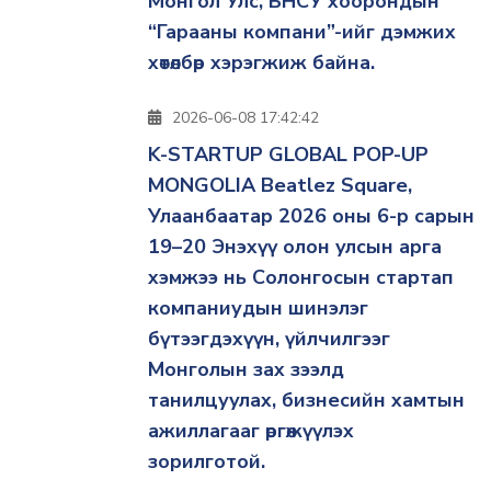
Монгол Улс, БНСУ хоорондын
“Гарааны компани”-ийг дэмжих
хөтөлбөр хэрэгжиж байна.
2026-06-08 17:42:42
K-STARTUP GLOBAL POP-UP
MONGOLIA Beatlez Square,
Улаанбаатар 2026 оны 6-р сарын
19–20 Энэхүү олон улсын арга
хэмжээ нь Солонгосын стартап
компаниудын шинэлэг
бүтээгдэхүүн, үйлчилгээг
Монголын зах зээлд
танилцуулах, бизнесийн хамтын
ажиллагааг өргөжүүлэх
зорилготой.