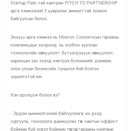
Startup Park-тай хамтран PITCH TO PARTNERSHIP
арга хэмжээний 3 цувралыг амжилттай зохион
байгуулсан билээ.
Энэхүү арга хэмжээ нь Монгол, Солонгосын гарааны
компаниудыг хооронд нь холбон зуучлан
технологийн хөгжүүлэлт, бүтээгдэхүүн хөгжүүлэлт,
харилцан зах зээлд нэвтрэх боломжийг дэмжиж,
олон улсын бизнесийн түншлэл бий болгох
зорилготой юм.
Хэн оролцож болох вэ?
- Эрдэм шинжилгээний байгууллага, их дээд
сургууль, технологи дамжуулах төв, хамтын оффист
бойжиж буй эсвэл бойжиж төгссөн гарааны компани