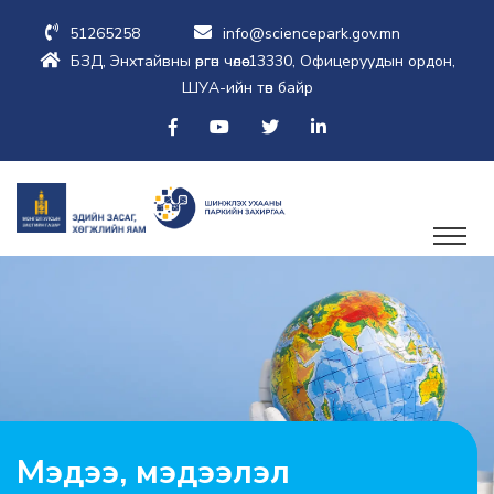
51265258
info@sciencepark.gov.mn
БЗД, Энхтайвны өргөн чөлөө-13330, Офицеруудын ордон,
ШУА-ийн төв байр
Мэдээ, мэдээлэл