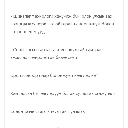
- Шинэлэг технологи хөгжүүлж буй, олон улсын зах
зээлд өргөжих зорилготой гарааны компаниуд болон
энтрепренерууд
- Солонгосын гарааны компаниудтай хамтран
ажиллах сонирхолтой бизнесүүд
Оролцсоноор ямар боломжууд нээгдэх вэ?
Хамтарсан бүтээгдэхүүн болон судалгаа хөгжүүлэлт
Солонгосын стартапуудтай түншлэх