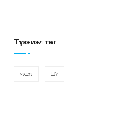
Түгээмэл таг
мэдээ
ШУ